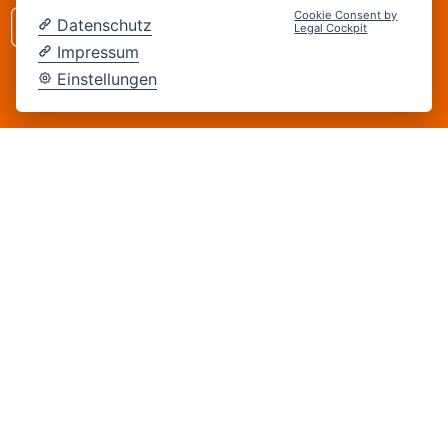
Cookie Consent by
Datenschutz
Legal Cockpit
Impressum
Impressum
Einstellungen
Datenschutz
Technik & Sicherheit
Organisations- und Arbeitssicherheit
Wissenswertes
Gremien
Betriebshandbücher
TSM
Technik und Normung
Erzeugung
Verteilung
Kundenanlagen
Wärmemessung
Energiewirtschaft, Recht & Politik